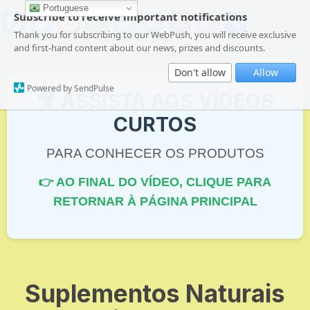
Portuguese
F
T
Pi
W
M
T
X
C
S
Subscribe to receive important notifications
Thank you for subscribing to our WebPush, you will receive exclusive
a
w
nt
h
e
el
o
h
and first-hand content about our news, prizes and discounts.
c
itt
er
at
s
e
p
ar
Don't allow
Allow
e
er
e
s
s
gr
y
e
Powered by SendPulse
🎥 ASSISTA AOS VÍDEOS
b
st
A
e
a
Li
CURTOS
o
p
n
m
n
o
p
g
k
PARA CONHECER OS PRODUTOS
k
er
👉 AO FINAL DO VÍDEO, CLIQUE PARA
RETORNAR À PÁGINA PRINCIPAL
Suplementos Naturais